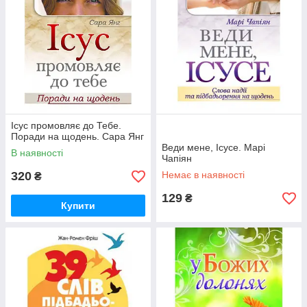
Ісус промовляє до Тебе.
Поради на щодень. Сара Янг
Веди мене, Ісусе. Марі
В наявності
Чапіян
320
Немає в наявності
₴
129
₴
Купити