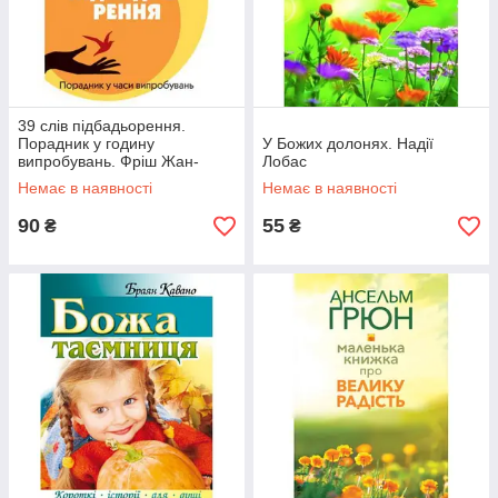
39 слів підбадьорення.
Порадник у годину
У Божих долонях. Надії
випробувань. Фріш Жан-
Лобас
Ромен
Немає в наявності
Немає в наявності
90
55
₴
₴