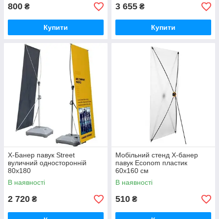
800
3 655
₴
₴
Купити
Купити
X-Банер павук Street
Мобільний стенд X-банер
вуличний односторонній
павук Econom пластик
80х180
60x160 см
В наявності
В наявності
2 720
510
₴
₴