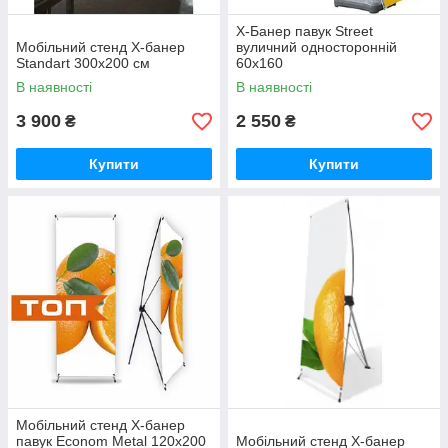
X-Банер павук Street
Мобільний стенд X-банер
вуличний односторонній
Standart 300х200 см
60х160
В наявності
В наявності
3 900
2 550
₴
₴
Купити
Купити
Мобільний стенд X-банер
павук Econom Metal 120x200
Мобільний стенд X-банер