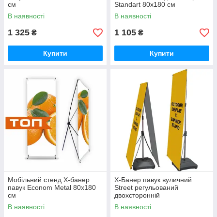
см
Standart 80х180 см
В наявності
В наявності
1 325
1 105
₴
₴
Купити
Купити
Мобільний стенд X-банер
X-Банер павук вуличний
павук Econom Metal 80х180
Street регульований
см
двохсторонній
В наявності
В наявності