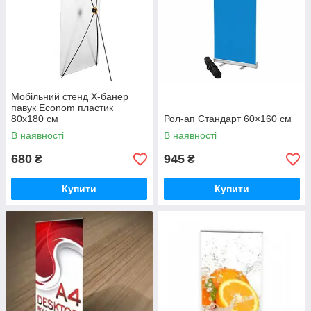
Мобільний стенд X-банер
павук Econom пластик
80х180 см
Рол-ап Стандарт 60×160 см
В наявності
В наявності
680
945
₴
₴
Купити
Купити