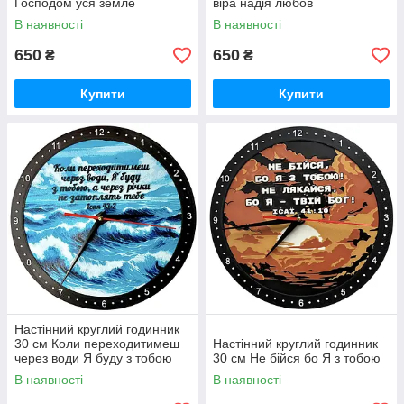
Господом уся земле
віра надія любов
В наявності
В наявності
650
650
₴
₴
Купити
Купити
Настінний круглий годинник
30 см Коли переходитимеш
Настінний круглий годинник
через води Я буду з тобою
30 см Не бійся бо Я з тобою
(3д ефект)
В наявності
В наявності