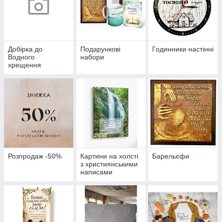
Добірка до
Подарункові
Годинники настінні
Водного
набори
хрещення
Розпродаж -50%
Картини на холсті
Барельєфи
з християнськими
написами