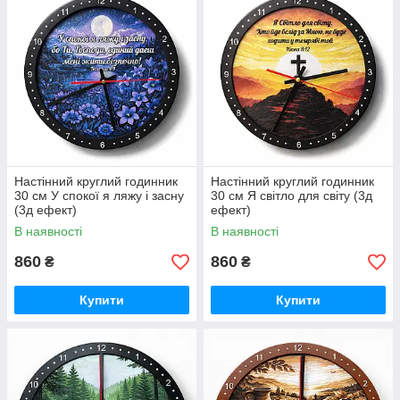
Настінний круглий годинник
Настінний круглий годинник
30 см У спокої я ляжу і засну
30 см Я світло для світу (3д
(3д ефект)
ефект)
В наявності
В наявності
860
860
₴
₴
Купити
Купити