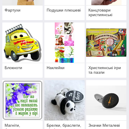
Фартухи
Подушки плюшеві
Канцтовари
християнські
Блокноти
Наклейки
Християнські ігри
та пазли
Магніти,
Брелки, браслети,
Значки Металеві