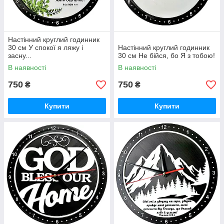
Настінний круглий годинник
30 см У спокої я ляжу і
Настінний круглий годинник
засну...
30 см Не бійся, бо Я з тобою!
В наявності
В наявності
750
750
₴
₴
Купити
Купити