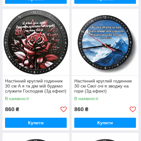
Настінний круглий годинник
Настінний круглий годинник
30 см А я та дім мій будемо
30 см Свої очі я зводжу на
служити Господеві (3д ефект)
гори (3д ефект)
В наявності
В наявності
860
860
₴
₴
Купити
Купити