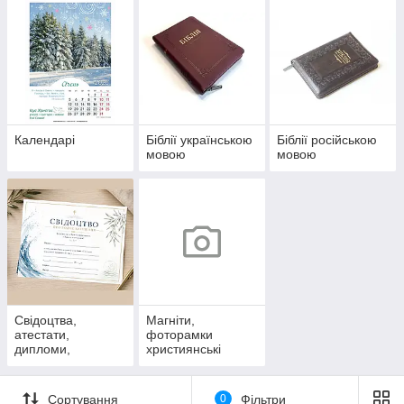
Календарі
Біблії українською
Біблії російською
мовою
мовою
Свідоцтва,
Магніти,
атестати,
фоторамки
дипломи,
християнські
сертифікати
Сортування
0
Фільтри