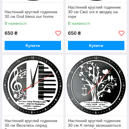
Настінний круглий годинник
Настінний круглий годинник
30 см Свої очі я зводжу на
30 см God bless our home
гори
В наявності
В наявності
650
650
₴
₴
Купити
Купити
Настінний круглий годинник
Настінний круглий годинник
30 см Веселись перед
30 см А тепер залишаються