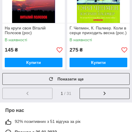
На круги своя Віталій
Г. Чепмен, К. Палмер. Коли в
Полозов (рос)
серце приходить весна (рос.)
В наявності
В наявності
145
275
₴
₴
Купити
Купити
Показати ще
1
/ 31
Про нас
92% позитивних з 51 відгука за рік