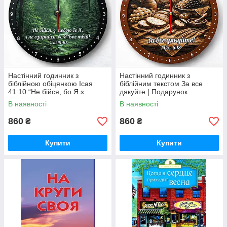
Настінний годинник з
Настінний годинник з
біблійною обіцянкою Ісая
біблійним текстом За все
41:10 “Не бійся, бо Я з
дякуйте | Подарунок
тобою”
віруючим
В наявності
В наявності
860
860
₴
₴
Купити
Купити