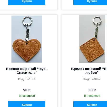
Купити
Купити
Брелок шкіряний "Ісус -
Брелок шкіряний "Б
Спаситель"
любов"
БРШ-4
БРШ-7
50 ₴
50 ₴
В наявності
В наявності
Купити
Купити