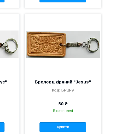
ус"
Брелок шкіряний "Jesus"
БРШ-9
50 ₴
В наявності
Купити