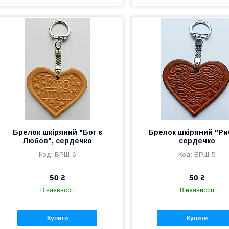
Брелок шкіряний "Бог є
Брелок шкіряний "Ри
Любов", сердечко
сердечко
БРШ-6
БРШ-5
50 ₴
50 ₴
В наявності
В наявності
Купити
Купити