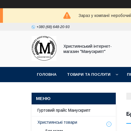
Зараз у компанії неробочи
+380 (68) 648-20-93
Християнський інтернет-
магазин "Манускрипт"
ГОЛОВНА
ТОВАРИ ТА ПОСЛУГИ
П
Гуртовий прайс Манускрипт
Б
Християнські товари
Для мами