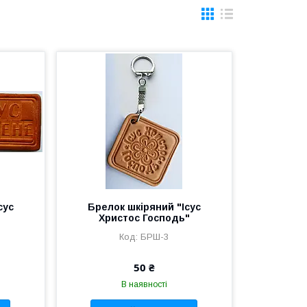
сус
Брелок шкіряний "Ісус
Христос Господь"
БРШ-3
50 ₴
В наявності