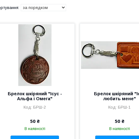
Брелок шкіряний "Ісус -
Брелок шкіряний "І
Альфа і Омега"
любить мене"
БРШ-2
БРШ-1
50 ₴
50 ₴
В наявності
В наявності