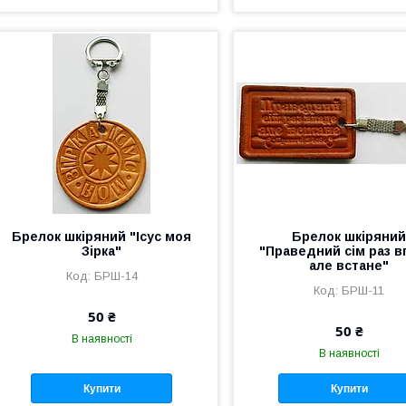
Брелок шкіряний "Ісус моя
Брелок шкіряни
Зірка"
"Праведний сім раз в
але встане"
БРШ-14
БРШ-11
50 ₴
50 ₴
В наявності
В наявності
Купити
Купити