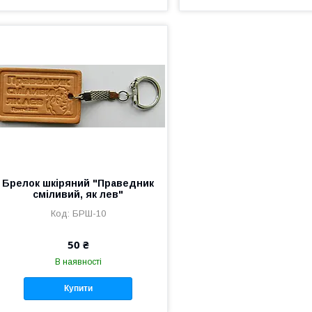
Брелок шкіряний "Праведник
сміливий, як лев"
БРШ-10
50 ₴
В наявності
Купити