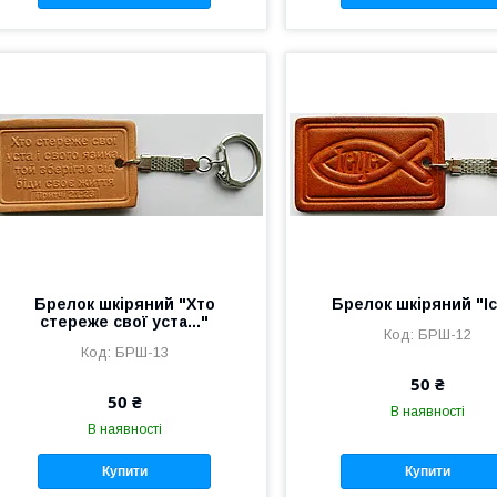
Брелок шкіряний "Хто
Брелок шкіряний "Іс
стереже свої уста..."
БРШ-12
БРШ-13
50 ₴
50 ₴
В наявності
В наявності
Купити
Купити