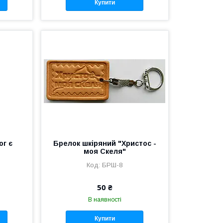
Купити
ог є
Брелок шкіряний "Христос -
моя Скеля"
БРШ-8
50 ₴
В наявності
Купити