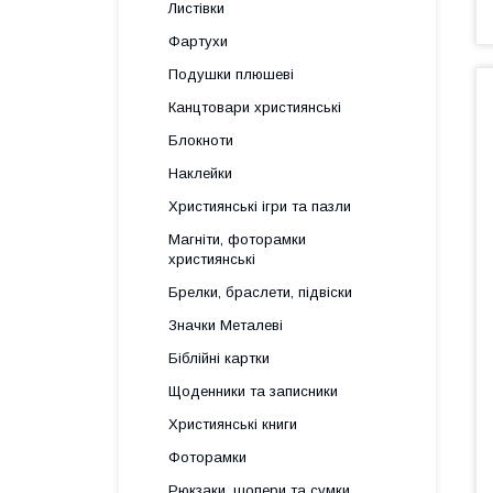
Листівки
Фартухи
Подушки плюшеві
Канцтовари християнські
Блокноти
Наклейки
Християнські ігри та пазли
Магніти, фоторамки
християнські
Брелки, браслети, підвіски
Значки Металеві
Біблійні картки
Щоденники та записники
Християнські книги
Фоторамки
Рюкзаки, шопери та сумки