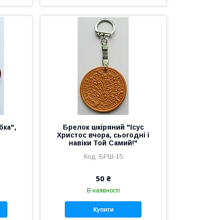
бка",
Брелок шкіряний "Ісус
Христос вчора, сьогодні і
навіки Той Самий!"
БРШ-15
50 ₴
В наявності
Купити