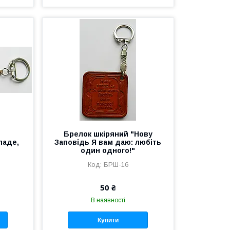
й
Брелок шкіряний "Нову
паде,
Заповідь Я вам даю: любіть
один одного!"
БРШ-16
50 ₴
В наявності
Купити