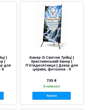
ці |
Банер Зі Святом Трійці |
р |
Християнський банер |
ор для
П’ятидесятниця | Декор для
 8
церкви, фотозона - 9
735 ₴
В наявності
Купити