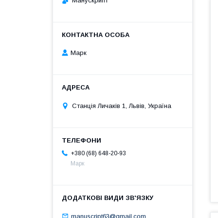
Манускрипт
Марк
Станція Личаків 1, Львів, Україна
+380 (68) 648-20-93
Марк
manuscript63@gmail.com