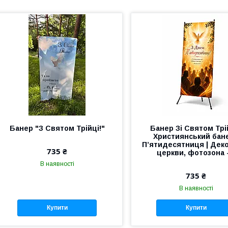
Банер "З Святом Трійці!"
Банер Зі Святом Трій
Християнський бане
П’ятидесятниця | Дек
735 ₴
церкви, фотозона -
В наявності
735 ₴
В наявності
Купити
Купити