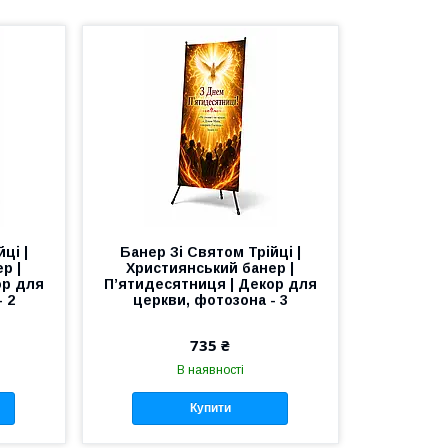
ці |
Банер Зі Святом Трійці |
р |
Християнський банер |
ор для
П’ятидесятниця | Декор для
 2
церкви, фотозона - 3
735 ₴
В наявності
Купити