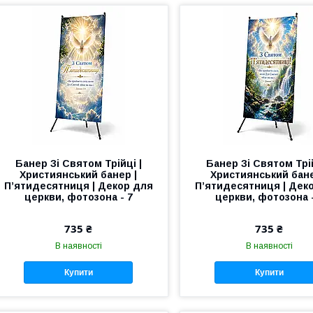
Банер Зі Святом Трійці |
Банер Зі Святом Трій
Християнський банер |
Християнський бане
П’ятидесятниця | Декор для
П’ятидесятниця | Дек
церкви, фотозона - 7
церкви, фотозона -
735 ₴
735 ₴
В наявності
В наявності
Купити
Купити