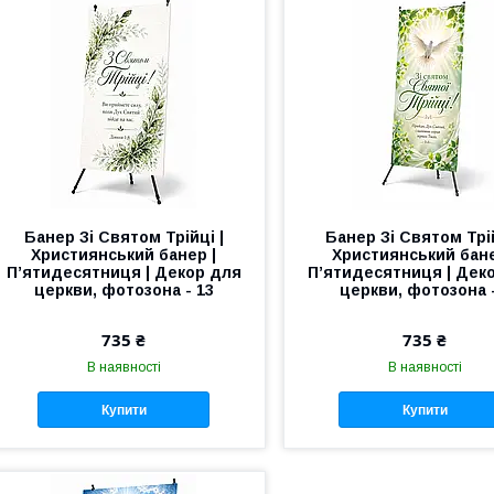
Банер Зі Святом Трійці |
Банер Зі Святом Трій
Християнський банер |
Християнський бане
П’ятидесятниця | Декор для
П’ятидесятниця | Дек
церкви, фотозона - 13
церкви, фотозона -
735 ₴
735 ₴
В наявності
В наявності
Купити
Купити