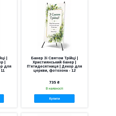
ці |
Банер Зі Святом Трійці |
р |
Християнський банер |
ор для
П’ятидесятниця | Декор для
 11
церкви, фотозона - 12
735 ₴
В наявності
Купити