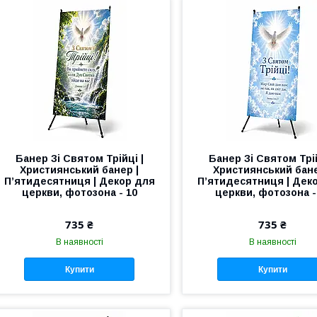
Банер Зі Святом Трійці |
Банер Зі Святом Трій
Християнський банер |
Християнський бане
П’ятидесятниця | Декор для
П’ятидесятниця | Дек
церкви, фотозона - 10
церкви, фотозона -
735 ₴
735 ₴
В наявності
В наявності
Купити
Купити