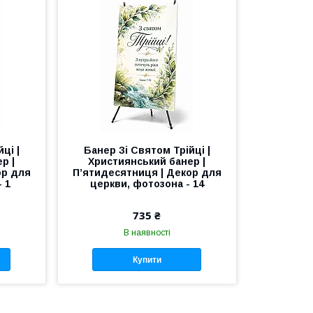
ці |
Банер Зі Святом Трійці |
р |
Християнський банер |
ор для
П’ятидесятниця | Декор для
 1
церкви, фотозона - 14
735 ₴
В наявності
Купити