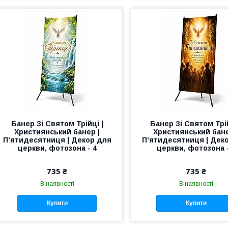
Банер Зі Святом Трійці |
Банер Зі Святом Трій
Християнський банер |
Християнський бане
П’ятидесятниця | Декор для
П’ятидесятниця | Дек
церкви, фотозона - 4
церкви, фотозона -
735 ₴
735 ₴
В наявності
В наявності
Купити
Купити