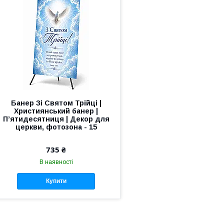
Банер Зі Святом Трійці |
Християнський банер |
П’ятидесятниця | Декор для
церкви, фотозона - 15
735 ₴
В наявності
Купити