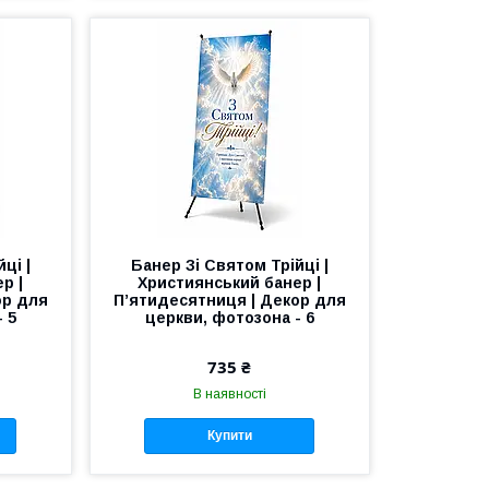
ці |
Банер Зі Святом Трійці |
р |
Християнський банер |
ор для
П’ятидесятниця | Декор для
 5
церкви, фотозона - 6
735 ₴
В наявності
Купити