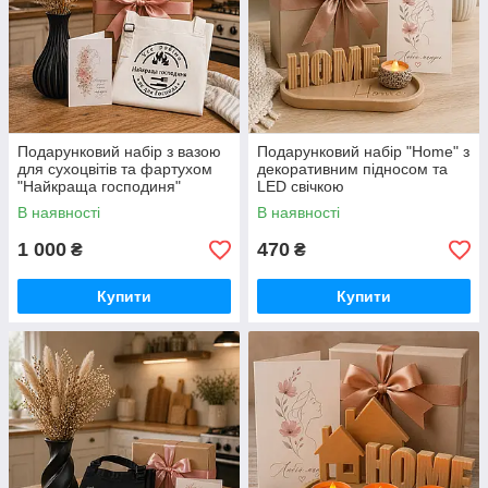
Подарунковий набір з вазою
Подарунковий набір "Home" з
для сухоцвітів та фартухом
декоративним підносом та
"Найкраща господиня"
LED свічкою
В наявності
В наявності
1 000
470
₴
₴
Купити
Купити