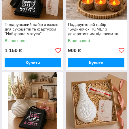
Подарунковий набір з вазою
Подарунковий набір
для сухоцвітів та фартухом
"Будиночок HOME" з
"Найкраща матуся"
декоративним підносом та
LED свічками
В наявності
В наявності
1 150
900
₴
₴
Купити
Купити