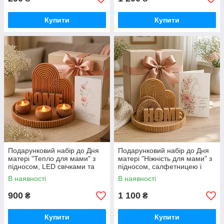
Купити
Купити
Подарунковий набір до Дня
Подарунковий набір до Дня
матері "Тепло для мами" з
матері "Ніжність для мами" з
підносом, LED свічками та
підносом, салфетницею і
листівкою
декором
В наявності
В наявності
900
1 100
₴
₴
Купити
Купити