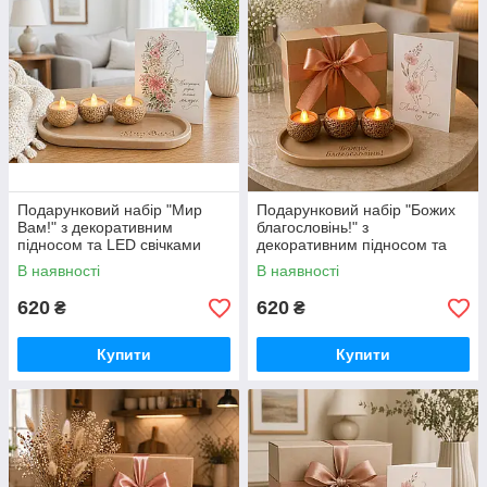
Подарунковий набір "Мир
Подарунковий набір "Божих
Вам!" з декоративним
благословінь!" з
підносом та LED свічками
декоративним підносом та
LED свічками
В наявності
В наявності
620
620
₴
₴
Купити
Купити