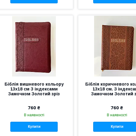
Біблія вишневого кольору
Біблія коричневого к
13х18 см З індексами
13х18 см. З індекс
Замочком Золотий зріз
Замочком Золотий з
760 ₴
760 ₴
В наявності
В наявності
Купити
Купити