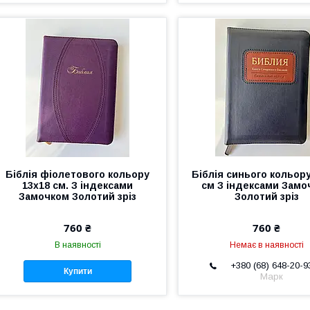
Біблія фіолетового кольору
Біблія синього кольору
13х18 см. З індексами
см З індексами Замо
Замочком Золотий зріз
Золотий зріз
760 ₴
760 ₴
В наявності
Немає в наявності
+380 (68) 648-20-9
Купити
Марк