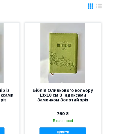
ір із
Біблія Оливкового кольору
ексами
13х18 см З індексами
різ
Замочком Золотий зріз
760 ₴
В наявності
Купити