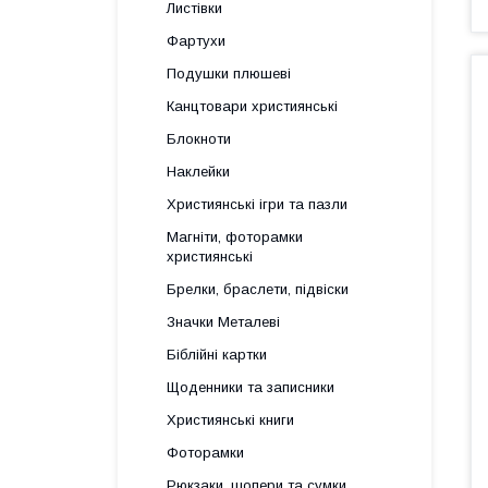
Листівки
Фартухи
Подушки плюшеві
Канцтовари християнські
Блокноти
Наклейки
Християнські ігри та пазли
Магніти, фоторамки
християнські
Брелки, браслети, підвіски
Значки Металеві
Біблійні картки
Щоденники та записники
Християнські книги
Фоторамки
Рюкзаки, шопери та сумки