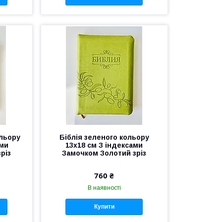
ольору
Біблія зеленого кольору
ами
13х18 см З індексами
різ
Замочком Золотий зріз
760 ₴
В наявності
Купити