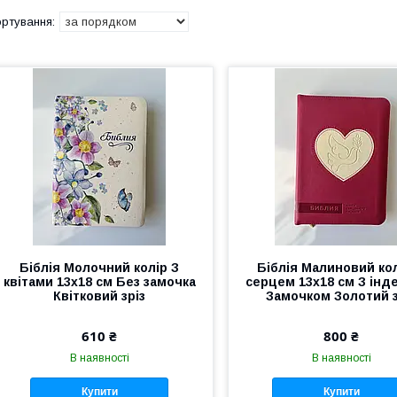
Біблія Молочний колір З
Біблія Малиновий кол
квітами 13х18 см Без замочка
серцем 13х18 см З інд
Квітковий зріз
Замочком Золотий з
610 ₴
800 ₴
В наявності
В наявності
Купити
Купити