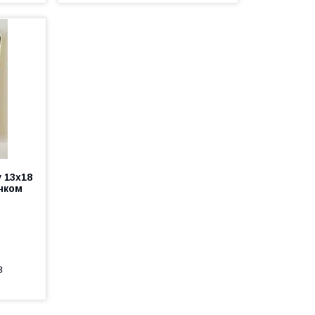
 13х18
чком
3