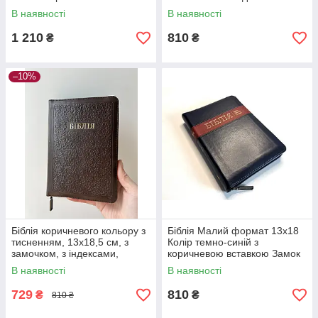
Золотий зріз Переклад Івана
В наявності
В наявності
Огієнка
1 210
810
₴
₴
–10%
Біблія коричневого кольору з
Біблія Малий формат 13х18
тисненням, 13х18,5 см, з
Колір темно-синій з
замочком, з індексами,
коричневою вставкою Замок
золотий зріз
Індекси Золотий зріз
В наявності
В наявності
729
810
₴
₴
810 ₴