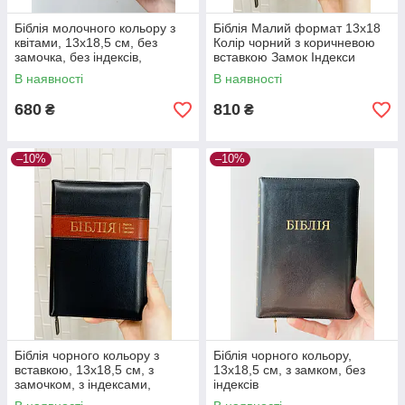
Біблія молочного кольору з
Біблія Малий формат 13х18
квітами, 13х18,5 см, без
Колір чорний з коричневою
замочка, без індексів,
вставкою Замок Індекси
декоративний зріз
Золотий зріз
В наявності
В наявності
680
810
₴
₴
–10%
–10%
Біблія чорного кольору з
Біблія чорного кольору,
вставкою, 13х18,5 см, з
13х18,5 см, з замком, без
замочком, з індексами,
індексів
золотий зріз