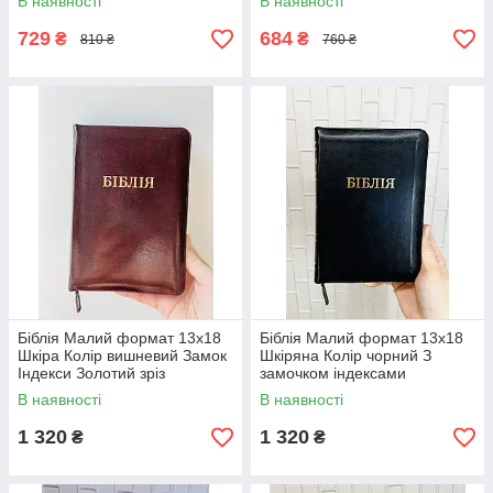
В наявності
В наявності
729
684
₴
₴
810 ₴
760 ₴
Біблія Малий формат 13х18
Біблія Малий формат 13х18
Шкіра Колір вишневий Замок
Шкіряна Колір чорний З
Індекси Золотий зріз
замочком індексами
Переклад Івана Огієнка
В наявності
В наявності
1 320
1 320
₴
₴