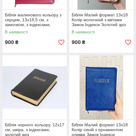
Біблія малинового кольору з
Біблія Малий формат 13х18
серцем, 13х18,5 см, з
Колір молочний з квітами
замочком, з індексами,
Замок Індекси Золотий зріз
золотий зріз
В наявності
В наявності
900
900
₴
₴
Біблія чорного кольору, 12х17
Біблія Малий формат 13х18
см, шкіра, з індексами,
Колір синій з орнаментом
золотий зріз
оливки Замок Індекси