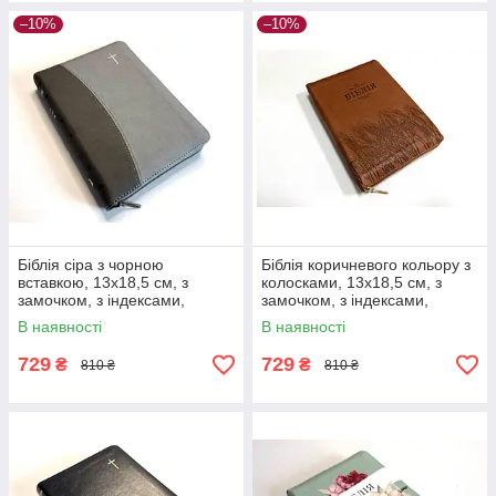
–10%
–10%
Біблія сіра з чорною
Біблія коричневого кольору з
вставкою, 13х18,5 см, з
колосками, 13х18,5 см, з
замочком, з індексами,
замочком, з індексами,
срібний зріз
золотий зріз
В наявності
В наявності
729
729
₴
₴
810 ₴
810 ₴