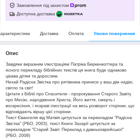
Замовлення під захистом
Доступна доставка
арактеристики
Доставка
Оплата
Умови повернення
Опис
Завдяки виразним ілюстраціям Патріка Беркенкоттера та
ясного перекладу біблійних текстів ця книга буде однаково
цікава дітям та дорослим.
Нехай Радісна Звістка про рятівника принесе у ваш дім надію,
світло та світ!
Цитати з Біблії про Спасителя - пророкування Старого Завіту
про Месію, народження Христа, Його життя, смерть і
воскресіння, і яскраві ілюстрації на весь розворот сторінки, що
відповідають віршу цієї сторінки.
Текст Євангелія від Матвія цитується за перекладом "Радісна
Звістка" (РБО, 2003); текст Книги Захарії цитується за
перекладом "Старий Завіт. Переклад з давньоєврейської"
(РБО, 2008)