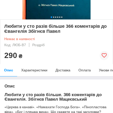
Любити у сто разів більше 366 коментарів до
Євангелія Збігнєв Павел
Немає в наявності
Код: ЛЮБ-В7
Роздріб
290
₴
Опис
Характеристики
Доставка
Оплата
Умови п
Опис
Любити у сто разів більше. 366 коментарів до
Євангелія. Збігнєв Павел Мацеєвський
«Церква в канаві». «Намахати Господа Бога». «Пінопластова
віра». «Бог і пляшка вина». Що скажете на такі заголовки?