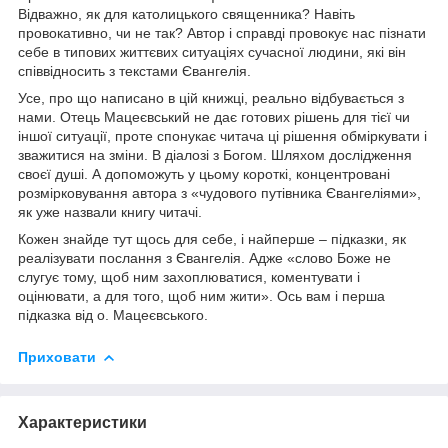
Відважно, як для католицького священника? Навіть
провокативно, чи не так? Автор і справді провокує нас пізнати
себе в типових життєвих ситуаціях сучасної людини, які він
співвідносить з текстами Євангелія.
Усе, про що написано в цій книжці, реально відбувається з
нами. Отець Мацеєвський не дає готових рішень для тієї чи
іншої ситуації, проте спонукає читача ці рішення обміркувати і
зважитися на зміни. В діалозі з Богом. Шляхом дослідження
своєї душі. А допоможуть у цьому короткі, концентровані
розмірковування автора з «чудового путівника Євангеліями»,
як уже назвали книгу читачі.
Кожен знайде тут щось для себе, і найперше – підказки, як
реалізувати послання з Євангелія. Адже «слово Боже не
слугує тому, щоб ним захоплюватися, коментувати і
оцінювати, а для того, щоб ним жити». Ось вам і перша
підказка від о. Мацеєвського.
Приховати
Характеристики