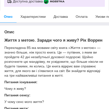
Доступна доставка
Опис
Характеристики
Доставка
Оплата
Умови п
Опис
Життя з метою. Заради чого я живу? Рік Воррен
Перекладена 85-ма мовами світу книга «Життя з метою» —
значно більше, ніж просто книга. Це — путівник, з яким ви
пройдете 42 дні незабутньої духовної подорожі. Щойно
розпочнете цю мандрівку, як усвідомите, що більше ніколи не
будете такими, як колись. Ця книга відкриє вам справжнє
життя, для якого ви і з’явилися на світ. Ви знайдете відповіді
на три найважливіші питання в житті.
Питання існування:
Чому я живу?
Питання сенсу:
У чому сенс мого життя?
Питання мети: