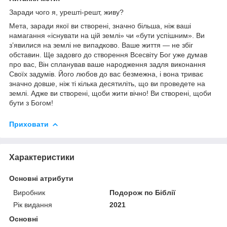
Заради чого я, урешті-решт, живу?
Мета, заради якої ви створені, значно більша, ніж ваші
намагання «існувати на цій землі» чи «бути успішним». Ви
з’явилися на землі не випадково. Ваше життя — не збіг
обставин. Ще задовго до створення Всесвіту Бог уже думав
про вас, Він спланував ваше народження задля виконання
Своїх задумів. Його любов до вас безмежна, і вона триває
значно довше, ніж ті кілька десятиліть, що ви проведете на
землі. Адже ви створені, щоби жити вічно! Ви створені, щоби
бути з Богом!
Приховати
Характеристики
Основні атрибути
Виробник
Подорож по Біблії
Рік видання
2021
Основні