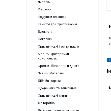
Листівки
Фартухи
Подушки плюшеві
Канцтовари християнські
Блокноти
К
Наклейки
д
Християнські ігри та пазли
Магніти, фоторамки
християнські
Брелки, браслети, підвіски
І
Значки Металеві
Біблійні картки
Ц
Щоденники та записники
Християнські книги
Фоторамки
Рюкзаки, шопери та сумки