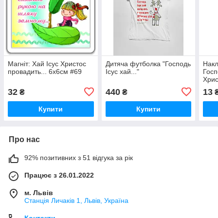
Магніт: Хай Ісус Христос
Дитяча футболка "Господь
Накл
провадить... 6х6см #69
Ісус хай..."
Госп
Хрис
32
440
13
₴
₴
Купити
Купити
Про нас
92% позитивних з 51 відгука за рік
Працює з 26.01.2022
м. Львів
Станція Личаків 1, Львів, Україна
Контакти