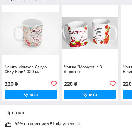
Чашка Мамуся Дякую
Чашка "Мамуся, з 8
Чашк
365у Білий 320 мл
березня"
Біли
220
220
220
₴
₴
Купити
Купити
Про нас
92% позитивних з 51 відгука за рік