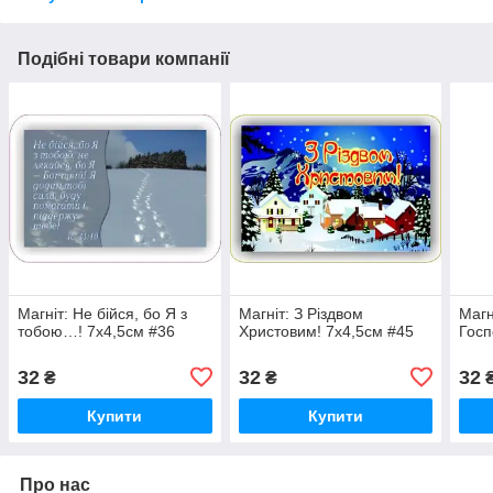
Подібні товари компанії
Магніт: Не бійся, бо Я з
Магніт: З Різдвом
Магн
тобою…! 7х4,5см #36
Христовим! 7х4,5см #45
Госп
32
32
32
₴
₴
Купити
Купити
Про нас