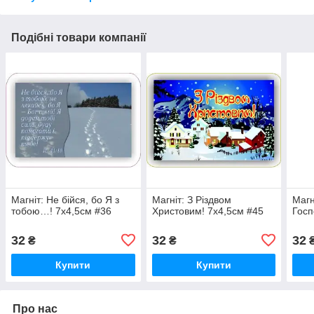
Подібні товари компанії
Магніт: Не бійся, бо Я з
Магніт: З Різдвом
Магн
тобою…! 7х4,5см #36
Христовим! 7х4,5см #45
Госп
32
32
32
₴
₴
Купити
Купити
Про нас