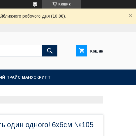
Кошик
айближчого робочого дня (10.08).
Кошик
ИЙ ПРАЙС МАНУСКРИПТ
ть один одного! 6х6см №105