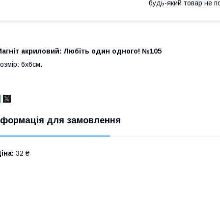
будь-який товар не п
Магніт акриловий: Любіть один одного! №105
озмір: 6х6см.
нформація для замовлення
іна:
32 ₴