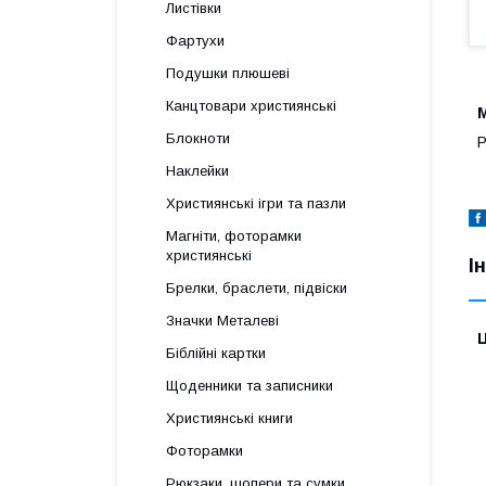
Листівки
Фартухи
Подушки плюшеві
Канцтовари християнські
Блокноти
Р
Наклейки
Християнські ігри та пазли
Магніти, фоторамки
християнські
І
Брелки, браслети, підвіски
Значки Металеві
Ц
Біблійні картки
Щоденники та записники
Християнські книги
Фоторамки
Рюкзаки, шопери та сумки