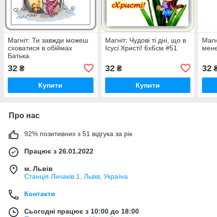
Магніт: Ти завжди можеш
Магніт: Чудові ті дні, що в
Магн
сховатися в обіймах
Ісусі Христі! 6х6см #51
мене
Батька.
32
32
32
₴
₴
Купити
Купити
Про нас
92% позитивних з 51 відгука за рік
Працює з 26.01.2022
м. Львів
Станція Личаків 1, Львів, Україна
Контакти
Сьогодні працює з 10:00 до 18:00