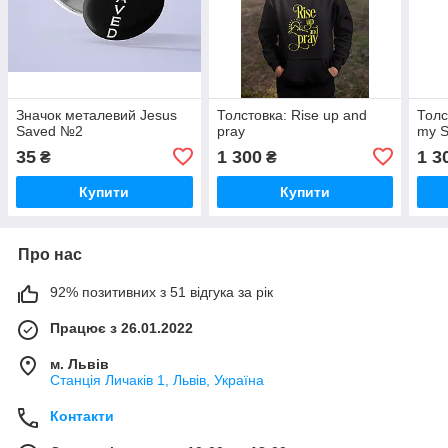
Значок металевий Jesus
Толстовка: Rise up and
Толст
Saved №2
pray
my S
35
1 300
1 3
₴
₴
Купити
Купити
Про нас
92% позитивних з 51 відгука за рік
Працює з 26.01.2022
м. Львів
Станція Личаків 1, Львів, Україна
Контакти