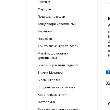
Листівки
Фартухи
Подушки плюшеві
Канцтовари християнські
А
Блокноти
Ц
Ц
Наклейки
д
м
Християнські ігри та пазли
п
Магніти, фоторамки
в
християнські
Брелки, браслети, підвіски
Значки Металеві
Біблійні картки
Х
Щоденники та записники
Християнські книги
Фоторамки
Рюкзаки, шопери та сумки