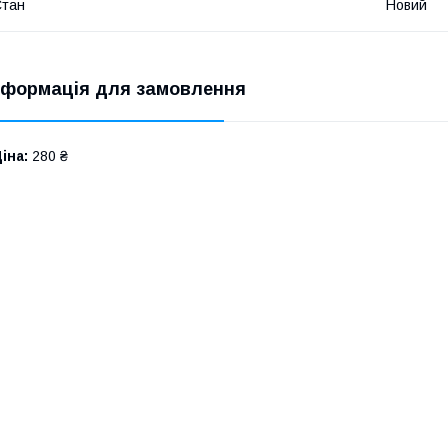
Стан
Новий
нформація для замовлення
іна:
280 ₴