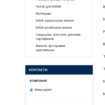
Чохли для Біблій
В
Календарі
К
Біблії українською мовою
Біблії російською мовою
Р
Свідоцтва, атестати, дипломи,
сертифікати
В
Магніти, фоторамки
християнські
Т
Т
КОНТАКТИ
К
Манускрипт
М