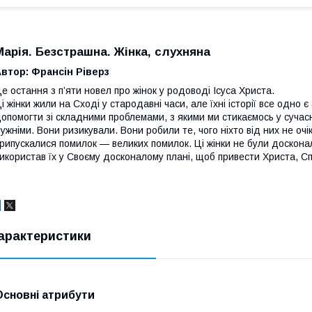
Марія. Безстрашна. Жінка, слухняна
втор: Франсін Ріверз
е остання з п’яти новел про жінок у родоводі Ісуса Христа.
і жінки жили на Сході у стародавні часи, але їхні історії все одн
опомогти зі складними проблемами, з якими ми стикаємось у сучасно
ужніми. Вони ризикували. Вони робили те, чого ніхто від них не очі
рипускалися помилок — великих помилок. Ці жінки не були доскон
икористав їх у Своєму досконалому плані, щоб привести Христа, Сп
арактеристики
Основні атрибути