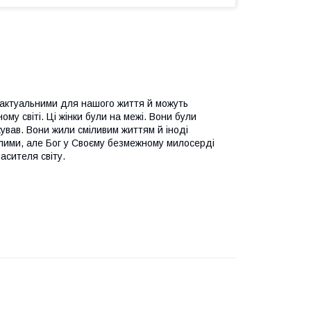
о є актуальними для нашого життя й можуть
му світі. Ці жінки були на межі. Вони були
кував. Вони жили сміливим життям й іноді
алими, але Бог у Своєму безмежному милосерді
асителя світу.