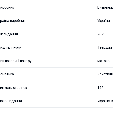
иробник
Видавниц
раїна виробник
Україна
ік видання
2023
ид палітурки
Твердий
ип поверхні паперу
Матова
ематика
Християн
ількість сторінок
192
ова видання
Українсь