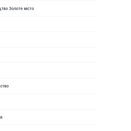
тво Золоте місто
ство
ка