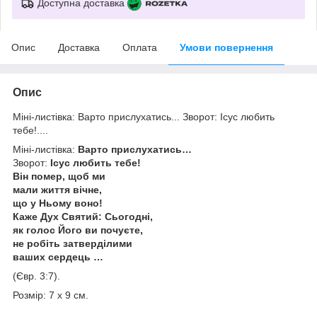
Доступна доставка
Опис
Доставка
Оплата
Умови повернення
Опис
Міні-листівка: Варто прислухатись... Зворот: Ісус любить
тебе!....
Міні-листівка:
Варто прислухатись…
Зворот:
Ісус любить тебе!
Він помер, щоб ми
мали життя вічне,
що у Ньому воно!
Каже Дух Святий: Сьогодні,
як голос Його ви почуєте,
не робіть затверділими
ваших сердець …
(Євр. 3:7).
Розмір: 7 х 9 см.