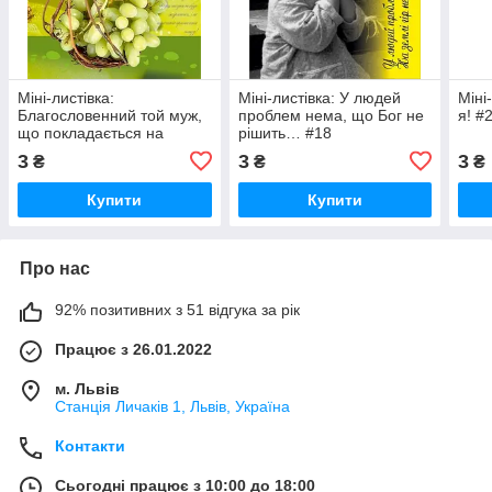
Міні-листівка:
Міні-листівка: У людей
Міні
Благословенний той муж,
проблем нема, що Бог не
я! #
що покладається на
рішить… #18
Господа… #17
3
3
3
₴
₴
₴
Купити
Купити
Про нас
92% позитивних з 51 відгука за рік
Працює з 26.01.2022
м. Львів
Станція Личаків 1, Львів, Україна
Контакти
Сьогодні працює з 10:00 до 18:00