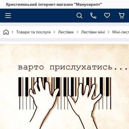
Християнський інтернет-магазин "Манускрипт"
Товари та послуги
Листівки
Листівки міні
Міні-лис