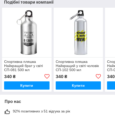
Подібні товари компанії
Спортивна пляшка
Спортивна пляшка
Спо
Найкращий брат у світі
Найкращий у світі чоловік
Найк
СП-081 500 мл
СП-102 500 мл
СП-0
340
340
340
₴
₴
Купити
Купити
Про нас
92% позитивних з 51 відгука за рік