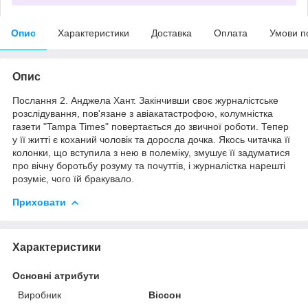
Опис
Характеристики
Доставка
Оплата
Умови п
Опис
Послання 2. Анджела Хант. Закінчивши своє журналістське
розслідування, пов'язане з авіакатастрофою, колумністка
газети "Tampa Times" повертається до звичної роботи. Тепер
у її житті є коханий чоловік та доросла дочка. Якось читачка її
колонки, що вступила з нею в полеміку, змушує її задуматися
про вічну боротьбу розуму та почуттів, і журналістка нарешті
розуміє, чого їй бракувало.
Приховати
Характеристики
Основні атрибути
Виробник
Віссон