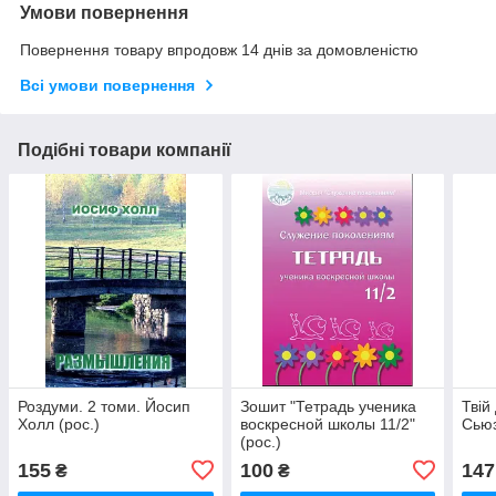
Умови повернення
Повернення товару впродовж 14 днів за домовленістю
Всі умови повернення
Подібні товари компанії
Роздуми. 2 томи. Йосип
Зошит "Тетрадь ученика
Твій
Холл (рос.)
воскресной школы 11/2"
Сьюз
(рос.)
155
100
147
₴
₴