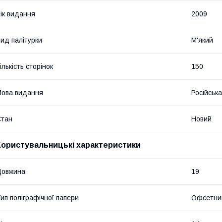
ік видання
2009
ид палітурки
М'який
ількість сторінок
150
ова видання
Російська
Стан
Новий
Користувальницькі характеристики
Довжина
19
ип поліграфічної папери
Офсетни