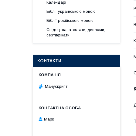
Календарі
Р
Біблії українською мовою
Біблії російською мовою
В
Свідоцтва, атестати, дипломи,
сертифікати
К
М
КОНТАКТИ
Манускрипт
Марк
Т