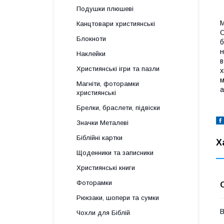
Подушки плюшеві
М
Канцтовари християнські
С
Блокноти
б
н
Наклейки
в
Християнські ігри та пазли
х
м
Магніти, фоторамки
а
християнські
Брелки, браслети, підвіски
Значки Металеві
Біблійні картки
Х
Щоденники та записники
Християнські книги
Фоторамки
Рюкзаки, шопери та сумки
В
Чохли для Біблій