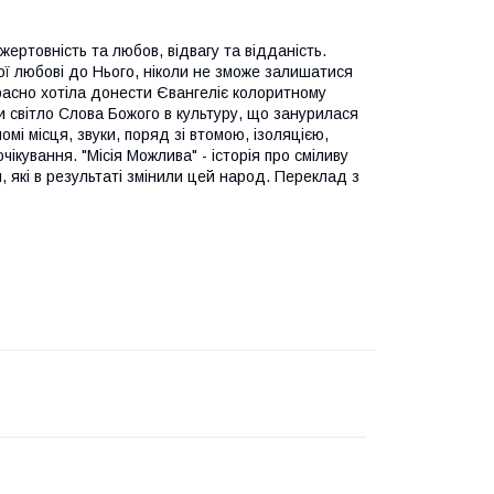
ертовність та любов, відвагу та відданість.
ої любові до Нього, ніколи не зможе залишатися
асно хотіла донести Євангеліє колоритному
ти світло Слова Божого в культуру, що занурилася
мі місця, звуки, поряд зі втомою, ізоляцією,
кування. "Місія Можлива" - історія про сміливу
м, які в результаті змінили цей народ. Переклад з