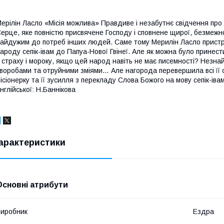
ерілін Ласло «Місія можлива» Правдиве і незабутнє свідчення про ж
ерце, яке повністю присвячене Господу і сповнене щирої, безмежн
айдужим до потреб інших людей. Саме тому Мерилін Ласло пристр
ароду сепік-івам до Папуа-Нової Гвінеї. Але як можна було принес
 страху і мороку, якщо цей народ навіть не має писемності? Незнайо
воробами та отруйними зміями… Але нагорода перевершила всі її очі
ісіонерку та її зусилля з перекладу Слова Божого на мову сепік-іва
нглійської: Н.Баннікова
арактеристики
Основні атрибути
иробник
Ездра