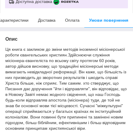
Доступна доставка
арактеристики
Доставка
Оплата
Умови повернення
Опис
Ця книга є закликом до зміни методів іноземної місіонерської
роботи євангельських християн.Здійснюючи служіння
місіонера-євангеліста по всьому світу протягом 60 років,
автор дійшов висновку, що традиційні місіонерські методи
вимагають невідкладної реформації. Він каже, що більшість із
них призводить до зворотних результатів і шкодить справі
Христа більше, ніж сприяє. Тим самим. хто стверджує, що
Писання дає доручення "йти і відправляти", він відповідає, що
в Новому Завіті немає жодного свідчення, що наш Господь
будь-коли відправляв апостола (місіонера) туди, де той не
знав би основної мови тієї місцевості. Сучасні "міжкультурні"
операції сприймаються у багатьох країнах як інституційний
колоніалізм. Вони повинні бути припинені та замінені новим
підходом, більш біблійним, ефективнішим і більш відповідним
основним принципам християнської віри.