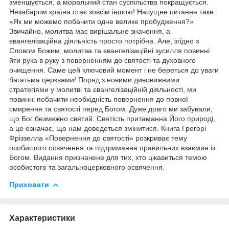
зменшується, а моральний стан суспільства покращується.
Незабаром країна стає зовсім іншою! Насущне питання таке:
«Як ми можемо побачити одне велике пробудження?»
Звичайно, молитва має вирішальне значення, а
євангелізаційна діяльність просто потрібна. Але, згідно з
Словом Божим, молитва та євангелізаційні зусилля повинні
йти рука в руку з поверненням до святості та духовного
очищення. Саме цей ключовий момент і не береться до уваги
багатьма церквами! Поряд з новими дивовижними
стратегіями у молитві та євангелізаційній діяльності, ми
повинні побачити необхідність повернення до повної
смирення та святості перед Богом. Дуже довго ми забували,
що Бог безмежно святий. Святість притаманна Його природі,
а це означає, що нам доведеться змінитися. Книга Грегорі
Фріззелла «Повернення до святості» розкриває тему
особистого освячення та підтримання правильних взаємин із
Богом. Видання призначене для тих, хто цікавиться темою
особистого та загальноцерковного освячення.
Приховати
Характеристики