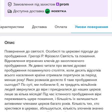
Замовлення під захистом
Доступна доставка
арактеристики
Доставка
Оплата
Умови повернення
Опис
Повернення до святості. Особисті та церковні підходи до
пробудження. Грегорі Р. Фріззелл Святість та покаяння.
Відновлення втрачених ключів до захоплюючого
пробудження. Як дивно читати про великі духовні
пробудження позаминулого століття, коли десять відсотків
всього населення країни отримали порятунок за період
менше року! Яких розмахів досягло б таке пробудження
сьогодні? По суті, ми побачили б, як тридцять мільйонів
людей звернулися до віри і приєдналися до наших церков
лише за кілька місяців! Під час істинного пробудження віри
переживають щире покаяння, і більшість їх залишається
активними членами церков багато років. Кількість тих, хто
хрестився в церквах, збільшується, кількість злочинів значно