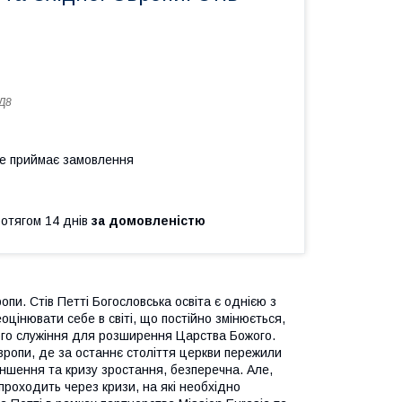
Д8
не приймає замовлення
ротягом 14 днів
за домовленістю
опи. Стів Петті Богословська освіта є однією з
цінювати себе в світі, що постійно змінюється,
ного служіння для розширення Царства Божого.
Європи, де за останнє століття церкви пережили
еншення та кризу зростання, безперечна. Але,
проходить через кризи, на які необхідно