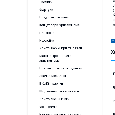
с
Листівки
J
Фартухи
с
б
Подушки плюшеві
ї
є
Канцтовари християнські
Блокноти
Наклейки
Християнські ігри та пазли
Х
Магніти, фоторамки
християнські
Брелки, браслети, підвіски
Значки Металеві
Біблійні картки
В
Щоденники та записники
Християнські книги
Р
Фоторамки
Рюкзаки, шопери та сумки
В