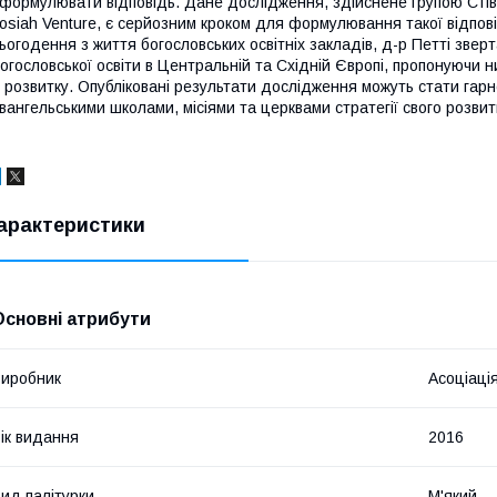
формулювати відповідь. Дане дослідження, здійснене групою Стіва
osiah Venture, є серйозним кроком для формулювання такої відпові
ьогодення з життя богословських освітніх закладів, д-р Петті зве
огословської освіти в Центральній та Східній Європі, пропонуючи н
ї розвитку. Опубліковані результати дослідження можуть стати га
вангельськими школами, місіями та церквами стратегії свого розвит
арактеристики
Основні атрибути
иробник
Асоціаці
ік видання
2016
ид палітурки
М'який