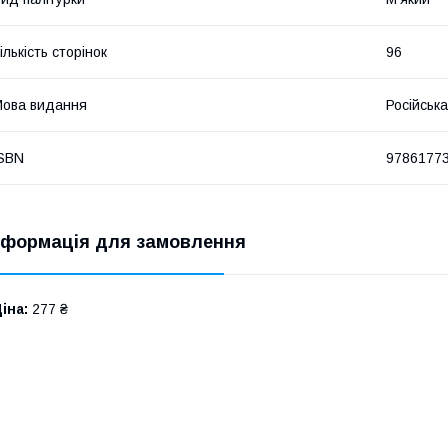
ількість сторінок
96
ова видання
Російська
SBN
9786177
нформація для замовлення
іна:
277 ₴