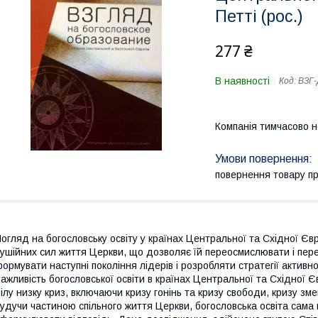
Петті (рос.)
277 ₴
В наявності
Код:
ВЗГ-
Компанія тимчасово 
повернення товару п
огляд на богословську освіту у країнах Центральної та Східної Євр
ушійних сил життя Церкви, що дозволяє їй переосмислювати і перео
ормувати наступні покоління лідерів і розробляти стратегії актив
ажливість богословської освіти в країнах Центральної та Східної 
ілу низку криз, включаючи кризу гонінь та кризу свободи, кризу зм
удучи частиною спільного життя Церкви, богословська освіта сама 