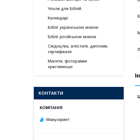
Чохли для Біблій
К
Календарі
Біблії українською мовою
М
Біблії російською мовою
Свідоцтва, атестати, дипломи,
I
сертифікати
Магніти, фоторамки
християнські
І
КОНТАКТИ
Ц
Манускрипт