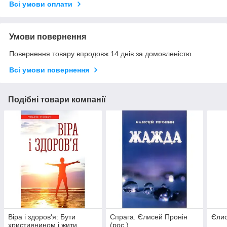
Всі умови оплати
Умови повернення
Повернення товару впродовж 14 днів за домовленістю
Всі умови повернення
Подібні товари компанії
Віра і здоров'я: Бути
Спрага. Єлисей Пронін
Єлис
християнином і жити
(рос.)