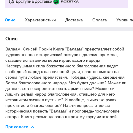
Доступна доставка
Опис
Характеристики
Доставка
Оплата
Умови п
Опис
Валаам. Єлисей Пронін Книга "Валаам" представляет собой
художественно-исторический экскурс в далекие времена,
ставшие испытанием веры израильского народа.
Несокрушимая сила божественного благословения ведет
свободный народ к назначенной цели, властно сметая на
своем пути любые препятствия. Победы, чудеса, свершения
Богом благословенного народа. Что будет дальше? Может ли
детям света воспрепятствовать армия тьмы? Можно ли
лишить целый народ благословения, ставшего для него
источником жизни в пустыне? И вообще, в чьих же руках
проклятие и благословение? На эти вопросы отвечает
историческая повесть "Валаам" и проповедь-послесловие
автора. Книга рекомендована широкому кругу читателей.
Приховати