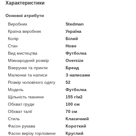
Характеристики
Основні атрибути
Виробник
Stedman
Країна виробник
Україна
Колір
Білий
Стан
Нове
Вид мистецтва
Футболка
Міжнародний розмір
Oversize
Візерунки та принти
Бренд
Малюнки та написи
З написами
Розмір чоловічого одягу
52
Мoдель
Футболка
Щільність тканини
155 г/м2
Обхват груди
100 см
Обхват талії
70 см
Стиль
Класичний
Фасон рукава
Короткий
Фасон вирізу горловини
Круглий