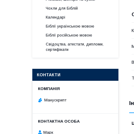
Чохли для Біблій
Календарі
Біблії українською мовою
К
Біблії російською мовою
Свідоцтва, атестати, дипломи,
сертифікати
В
КОНТАКТИ
Т
Манускрипт
І
Ц
Марк