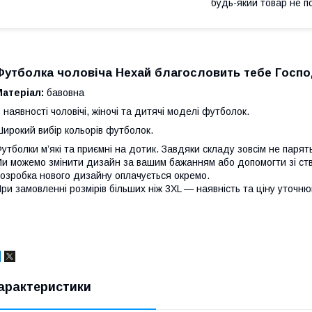
будь-який товар не п
Футболка чоловіча
Нехай благословить тебе Госп
Матеріал
:
бавовна
 наявності чоловічі, жіночі та дитячі моделі футболок.
ирокий вибір кольорів футболок.
утболки м’які та приємні на дотик. Завдяки складу зовсім не парят
и можемо змінити дизайн за вашим бажанням або допомогти зі ст
озробка нового дизайну оплачується окремо.
ри замовленні розмірів більших ніж 3XL — наявність та ціну уточн
арактеристики