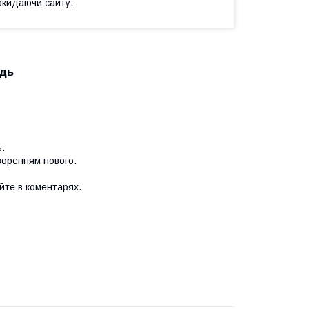
окидаючи сайту.
одь
ь.
воренням нового.
юйте в коментарях.