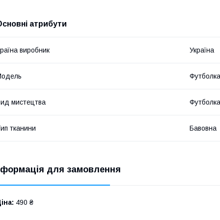
Основні атрибути
раїна виробник
Україна
Мoдель
Футболк
ид мистецтва
Футболк
ип тканини
Бавовна
нформація для замовлення
іна:
490 ₴