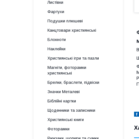
Листівки
Фартухи
Подушки плюшеві
Канцтовари християнські
Блокноти
Наклейки
В
Ш
Християнські ігри та пазли
Ф
Магніти, фоторамки
М
християнські
Р
Брелки, браслети, підвіски
П
Значки Металеві
Біблійні картки
Щоденники та записники
Християнські книги
Х
Фоторамки
Рюкзаки, шопери та сумки