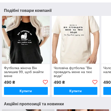
Подібні товари компанії
Футболка жіноча Він
Чоловіча футболка "Він
Чоло
залишив 99, щоб знайти
провадить мене на тихі
нале
мене
води"
490
490
490
₴
₴
Купити
Купити
Акційні пропозиції та новинки