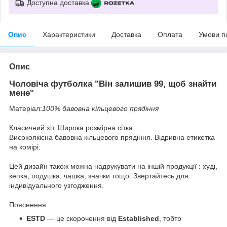
Доступна доставка
Опис
Характеристики
Доставка
Оплата
Умови п
Опис
Чоловіча футболка "Він залишив 99, щоб знайти
мене"
Матеріал:
100% бавовна кільцевого прядіння
Класичний хіт. Широка розмірна сітка.
Високоякісна бавовна кільцевого прядіння. Відривна етикетка
на комірі.
Цей дизайн також можна надрукувати на іншій продукції : худі,
кепка, подушка, чашка, значки тощо. Звертайтесь для
індивідуального узгодження.
Пояснення:
ESTD
— це скорочення від
Established
, тобто