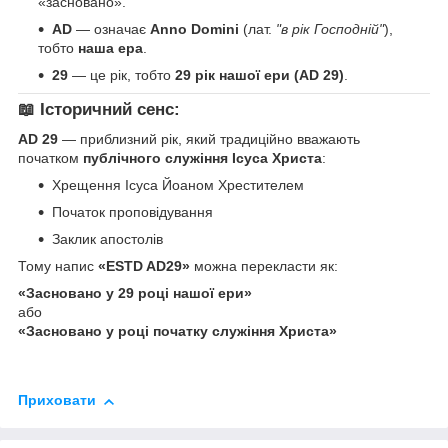
«засновано».
AD
— означає
Anno Domini
(лат.
"в рік Господній"
),
тобто
наша ера
.
29
— це рік, тобто
29 рік нашої ери (AD 29)
.
📖 Історичний сенс:
AD 29
— приблизний рік, який традиційно вважають
початком
публічного служіння Ісуса Христа
:
Хрещення Ісуса Йоаном Хрестителем
Початок проповідування
Заклик апостолів
Тому напис
«ESTD AD29»
можна перекласти як:
«Засновано у 29 році нашої ери»
або
«Засновано у році початку служіння Христа»
Приховати