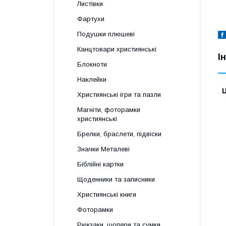
Листівки
Фартухи
Подушки плюшеві
Канцтовари християнські
І
Блокноти
Наклейки
Ц
Християнські ігри та пазли
Магніти, фоторамки
християнські
Брелки, браслети, підвіски
Значки Металеві
Біблійні картки
Щоденники та записники
Християнські книги
Фоторамки
Рюкзаки, шопери та сумки