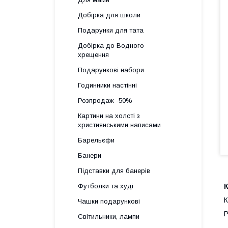
Добірка для школи
Подарунки для тата
Добірка до Водного
хрещення
Подарункові набори
Годинники настінні
Розпродаж -50%
Картини на холсті з
християнськими написами
Барельєфи
Банери
Підставки для банерів
Футболки та худі
К
К
Чашки подарункові
Р
Світильники, лампи