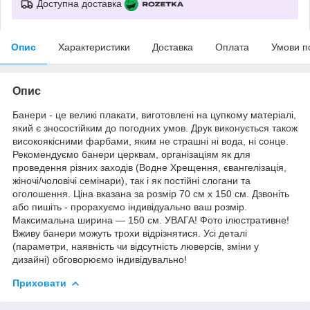
Доступна доставка
Опис
Характеристики
Доставка
Оплата
Умови п
Опис
Банери - це великі плакати, виготовлені на цупкому матеріалі,
який є зносостійким до погодних умов. Друк виконується також
високоякісними фарбами, яким не страшні ні вода, ні сонце.
Рекомендуємо банери церквам, організаціям як для
проведення різних заходів (Водне Хрещення, євангелізація,
жіночі/чоловічі семінари), так і як постійні слогани та
оголошення. Ціна вказана за розмір 70 см х 150 см. Дзвоніть
або пишіть - прорахуємо індивідуально ваш розмір.
Максимальна ширина — 150 см. УВАГА! Фото ілюстративне!
Вживу банери можуть трохи відрізнятися. Усі деталі
(параметри, наявність чи відсутність люверсів, зміни у
дизайні) обговорюємо індивідувально!
Приховати