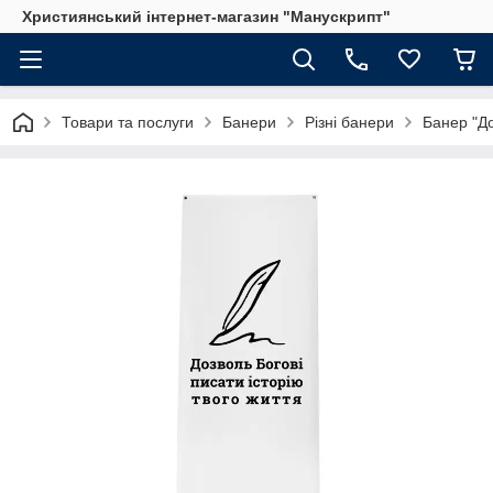
Християнський інтернет-магазин "Манускрипт"
Товари та послуги
Банери
Різні банери
Банер "До