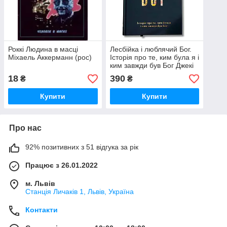
Роккі Людина в масці
Лесбійка і люблячий Бог.
Міхаель Аккерманн (рос)
Історія про те, ким була я і
ким завжди був Бог Джекі
Гілл Перрі
18
390
₴
₴
Купити
Купити
Про нас
92% позитивних з 51 відгука за рік
Працює з 26.01.2022
м. Львів
Станція Личаків 1, Львів, Україна
Контакти