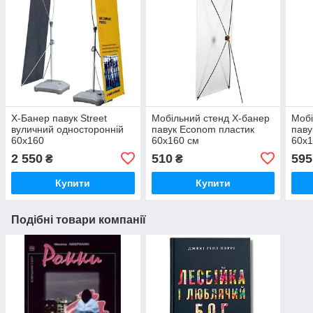
X-Банер павук Street
Мобільний стенд X-банер
Мобі
вуличний односторонній
павук Econom пластик
паву
60х160
60x160 см
60x1
2 550
510
595
₴
₴
Купити
Купити
Подібні товари компанії