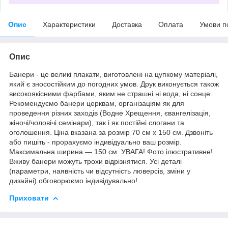
Опис
Характеристики
Доставка
Оплата
Умови п
Опис
Банери - це великі плакати, виготовлені на цупкому матеріалі,
який є зносостійким до погодних умов. Друк виконується також
високоякісними фарбами, яким не страшні ні вода, ні сонце.
Рекомендуємо банери церквам, організаціям як для
проведення різних заходів (Водне Хрещення, євангелізація,
жіночі/чоловічі семінари), так і як постійні слогани та
оголошення. Ціна вказана за розмір 70 см х 150 см. Дзвоніть
або пишіть - прорахуємо індивідуально ваш розмір.
Максимальна ширина — 150 см. УВАГА! Фото ілюстративне!
Вживу банери можуть трохи відрізнятися. Усі деталі
(параметри, наявність чи відсутність люверсів, зміни у
дизайні) обговорюємо індивідувально!
Приховати