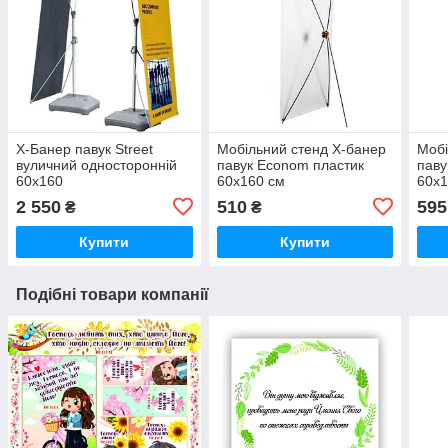
X-Банер павук Street
Мобільний стенд X-банер
Мобі
вуличний односторонній
павук Econom пластик
паву
60х160
60x160 см
60x1
2 550
510
595
₴
₴
Купити
Купити
Подібні товари компанії