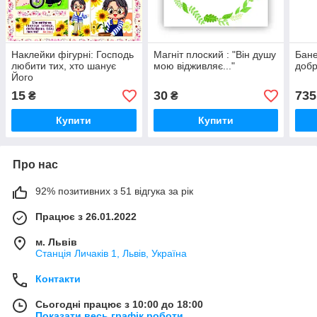
Наклейки фігурні: Господь
Магніт плоский : "Він душу
Бане
любити тих, хто шанує
мою відживляє..."
добр
Його
15
30
735
₴
₴
Купити
Купити
Про нас
92% позитивних з 51 відгука за рік
Працює з 26.01.2022
м. Львів
Станція Личаків 1, Львів, Україна
Контакти
Сьогодні працює з 10:00 до 18:00
Показати весь графік роботи