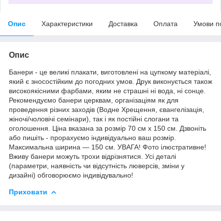
Опис
Характеристики
Доставка
Оплата
Умови п
Опис
Банери - це великі плакати, виготовлені на цупкому матеріалі,
який є зносостійким до погодних умов. Друк виконується також
високоякісними фарбами, яким не страшні ні вода, ні сонце.
Рекомендуємо банери церквам, організаціям як для
проведення різних заходів (Водне Хрещення, євангелізація,
жіночі/чоловічі семінари), так і як постійні слогани та
оголошення. Ціна вказана за розмір 70 см х 150 см. Дзвоніть
або пишіть - прорахуємо індивідуально ваш розмір.
Максимальна ширина — 150 см. УВАГА! Фото ілюстративне!
Вживу банери можуть трохи відрізнятися. Усі деталі
(параметри, наявність чи відсутність люверсів, зміни у
дизайні) обговорюємо індивідувально!
Приховати