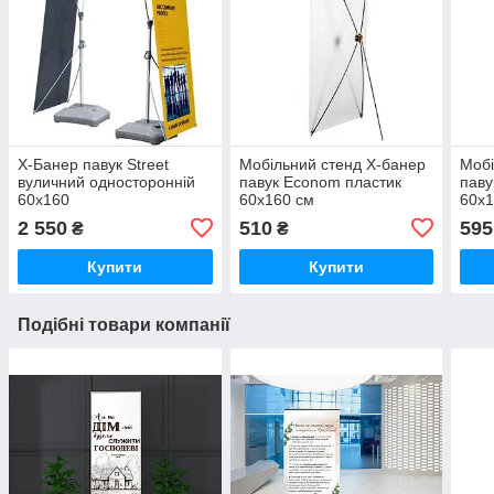
X-Банер павук Street
Мобільний стенд X-банер
Мобі
вуличний односторонній
павук Econom пластик
паву
60х160
60x160 см
60x1
2 550
510
595
₴
₴
Купити
Купити
Подібні товари компанії