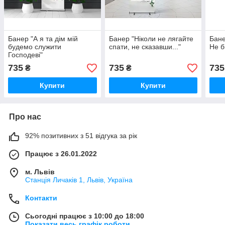
Банер "А я та дім мій
Банер "Ніколи не лягайте
Бане
будемо служити
спати, не сказавши..."
Не б
Господеві"
735
735
735
₴
₴
Купити
Купити
Про нас
92% позитивних з 51 відгука за рік
Працює з 26.01.2022
м. Львів
Станція Личаків 1, Львів, Україна
Контакти
Сьогодні працює з 10:00 до 18:00
Показати весь графік роботи