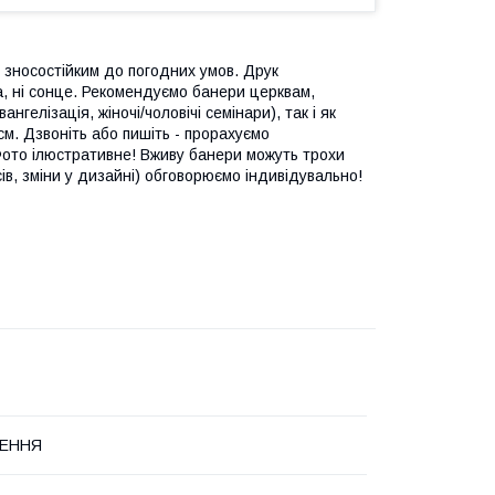
 є зносостійким до погодних умов. Друк
а, ні сонце. Рекомендуємо банери церквам,
гелізація, жіночі/чоловічі семінари), так і як
см. Дзвоніть або пишіть - прорахуємо
Фото ілюстративне! Вживу банери можуть трохи
сів, зміни у дизайні) обговорюємо індивідувально!
ЕННЯ