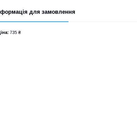
нформація для замовлення
іна:
735 ₴