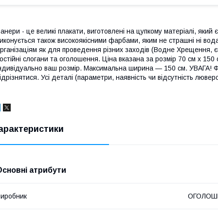
анери - це великі плакати, виготовлені на цупкому матеріалі, який
иконується також високоякісними фарбами, яким не страшні ні вод
рганізаціям як для проведення різних заходів (Водне Хрещення, єван
остійні слогани та оголошення. Ціна вказана за розмір 70 см х 150 
ндивідуально ваш розмір. Максимальна ширина — 150 см. УВАГА! 
ідрізнятися. Усі деталі (параметри, наявність чи відсутність лювер
арактеристики
Основні атрибути
иробник
ОГОЛОШ