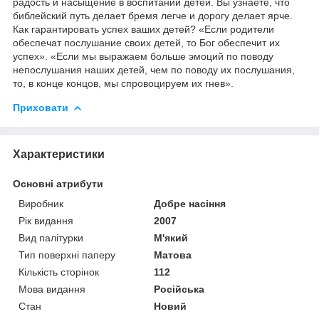
радость и насыщение в воспитании детей. Вы узнаете, что
библейский путь делает бремя легче и дорогу делает ярче.
Как гарантировать успех ваших детей? «Если родители
обеспечат послушание своих детей, то Бог обеспечит их
успех». «Если мы выражаем больше эмоций по поводу
непослушания наших детей, чем по поводу их послушания,
то, в конце концов, мы спровоцируем их гнев».
Приховати
Характеристики
Основні атрибути
Виробник
Добре насіння
Рік видання
2007
Вид палітурки
М'який
Тип поверхні паперу
Матова
Кількість сторінок
112
Мова видання
Російська
Стан
Новий