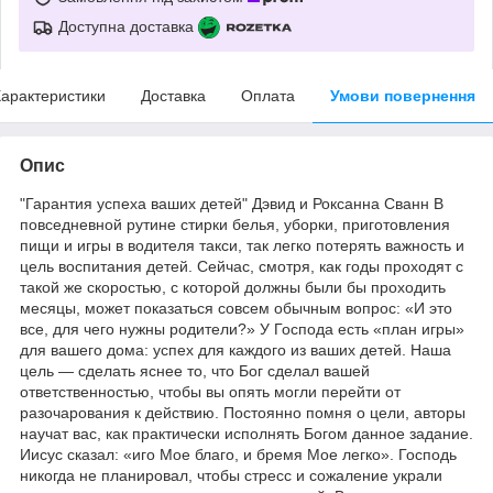
Доступна доставка
арактеристики
Доставка
Оплата
Умови повернення
Опис
"Гарантия успеха ваших детей" Дэвид и Роксанна Сванн В
повседневной рутине стирки белья, уборки, приготовления
пищи и игры в водителя такси, так легко потерять важность и
цель воспитания детей. Сейчас, смотря, как годы проходят с
такой же скоростью, с которой должны были бы проходить
месяцы, может показаться совсем обычным вопрос: «И это
все, для чего нужны родители?» У Господа есть «план игры»
для вашего дома: успех для каждого из ваших детей. Наша
цель — сделать яснее то, что Бог сделал вашей
ответственностью, чтобы вы опять могли перейти от
разочарования к действию. Постоянно помня о цели, авторы
научат вас, как практически исполнять Богом данное задание.
Иисус сказал: «иго Мое благо, и бремя Мое легко». Господь
никогда не планировал, чтобы стресс и сожаление украли