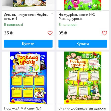
Диплом випускника Недільної
На мудрість скажи №3
школи-1
Розклад уроків
В наявності
В наявності
35
35
₴
₴
Купити
Купити
Послухай Мій сину №4
Знання добірніше від щирого