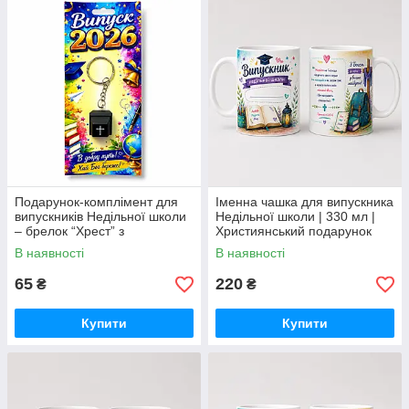
Подарунок-комплімент для
Іменна чашка для випускника
випускників Недільної школи
Недільної школи | 330 мл |
– брелок “Хрест” з
Християнський подарунок
клацаючим механізмом
дитині-4
В наявності
В наявності
65
220
₴
₴
Купити
Купити