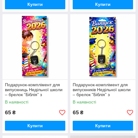
Купити
Купити
Подарунок-комплімент для
Подарунок-комплімент для
випускниць Недільної школи
випускників Недільної школи
– брелок “Біблія” з
– брелок “Біблія” з
клацаючим механізмом
клацаючим механізмом
В наявності
В наявності
65
65
₴
₴
Купити
Купити