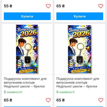
55
65
₴
₴
Купити
Купити
Подарунок-комплімент для
Подарунок-комплімент для
випускників-хлопців
випускників-хлопців
Недільної школи – брелок
Недільної школи – брелок
“Хрест” з клацаючим
“Біблія” з клацаючим
В наявності
В наявності
механізмом
механізмом
65
65
₴
₴