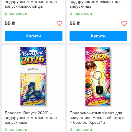
подарунок-комплімент для
подарунок-комплімент для
випускників-хлопців
випускниць
В наявності
В наявності
55
55
₴
₴
Купити
Купити
Браслет “Випуск 2026” –
Подарунок-комплімент для
подарунок-комплімент для
випускниць Недільної школи
випускників
– брелок “Хрест” з
клацаючим механізмом
В наявності
В наявності